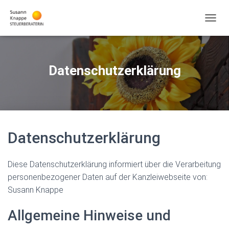
N
A
V
I
G
Datenschutzerklärung
A
T
I
O
N
U
M
Datenschutzerklärung
S
C
H
Diese Datenschutzerklärung informiert über die Verarbeitung
A
personenbezogener Daten auf der Kanzleiwebseite von:
L
Susann Knappe
T
E
N
Allgemeine Hinweise und