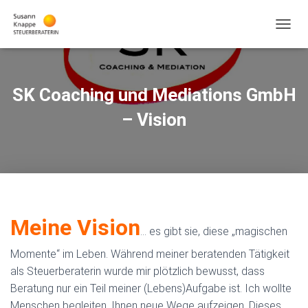
N
A
V
I
G
SK Coaching und Mediations GmbH
A
T
– Vision
I
O
N
U
M
S
C
H
Meine Vision
… es gibt sie, diese „magischen
A
L
Momente“ im Leben. Während meiner beratenden Tätigkeit
T
E
als Steuerberaterin wurde mir plötzlich bewusst, dass
N
Beratung nur ein Teil meiner (Lebens)Aufgabe ist. Ich wollte
Menschen begleiten, Ihnen neue Wege aufzeigen. Dieses